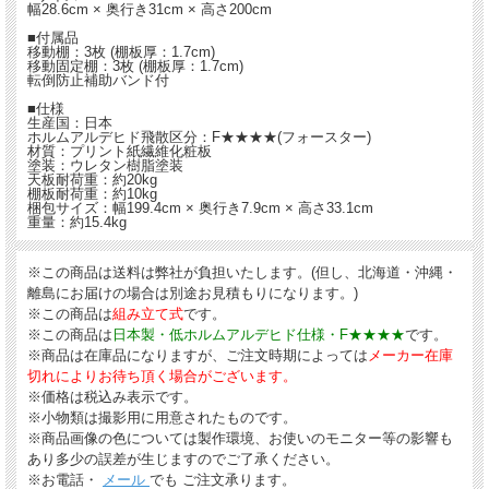
幅28.6cm × 奥行き31cm × 高さ200cm
■付属品
移動棚：3枚 (棚板厚：1.7cm)
移動固定棚：3枚 (棚板厚：1.7cm)
転倒防止補助バンド付
■仕様
生産国：日本
ホルムアルデヒド飛散区分：F★★★★(フォースター)
材質：プリント紙繊維化粧板
塗装：ウレタン樹脂塗装
天板耐荷重：約20kg
棚板耐荷重：約10kg
梱包サイズ：幅199.4cm × 奥行き7.9cm × 高さ33.1cm
重量：約15.4kg
※この商品は
送料は弊社が負担
いたします。(但し、北海道・沖縄・
離島にお届けの場合は別途お見積もりになります。)
※この商品は
組み立て式
です。
※この商品は
日本製・低ホルムアルデヒド仕様・F★★★★
です。
※商品は在庫品になりますが、ご注文時期によっては
メーカー在庫
切れによりお待ち頂く場合がございます。
※価格は税込み表示です。
※小物類は撮影用に用意されたものです。
※商品画像の色については製作環境、お使いのモニター等の影響も
あり多少の誤差が生じますのでご了承ください。
※お電話・
メール
でも ご注文承ります。