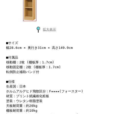
拡大表示
■サイズ
幅28.6cm × 奥行き31cm × 高さ149.9cm
■付属品
移動棚：2枚 (棚板厚：1.7cm)
移動固定棚：2枚 (棚板厚：1.7cm)
転倒防止補助バンド付
■仕様
生産国：日本
ホルムアルデヒド飛散区分：F★★★★(フォースター)
材質：プリント紙繊維化粧板
塗装：ウレタン樹脂塗装
天板耐荷重：約20kg
棚板耐荷重：約10kg