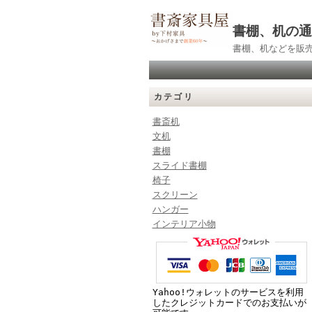
書棚、机の通
書棚、机などを販
カテゴリ
書斎机
文机
書棚
スライド書棚
椅子
スクリーン
ハンガー
インテリア小物
Yahoo!ウォレットのサービスを利用
したクレジットカードでのお支払いが