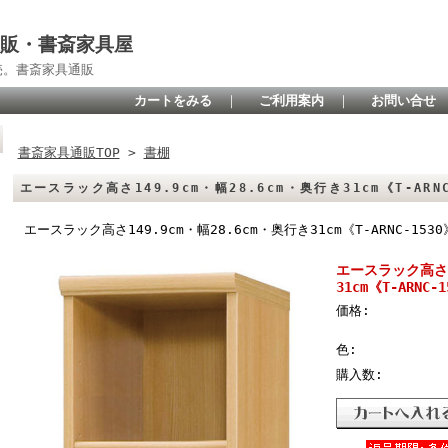
販・書斎家具屋
売。書斎家具通販
カートをみる
｜
ご利用案内
｜
お問い合せ
書斎家具通販TOP
>
書棚
エースラック高さ149.9cm・幅28.6cm・奥行き31cm《T-ARNC
エースラック高さ149.9cm・幅28.6cm・奥行き31cm《T-ARNC-1530
エースラック高さ14
31cm《T-ARNC-
価格:
色:
購入数: