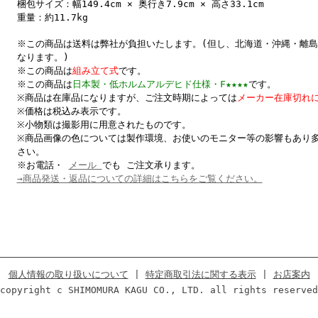
梱包サイズ：幅149.4cm × 奥行き7.9cm × 高さ33.1cm
重量：約11.7kg
※この商品は
送料は弊社が負担
いたします。(但し、北海道・沖縄・離
なります。)
※この商品は
組み立て式
です。
※この商品は
日本製・低ホルムアルデヒド仕様・F★★★★
です。
※商品は在庫品になりますが、ご注文時期によっては
メーカー在庫切れ
※価格は税込み表示です。
※小物類は撮影用に用意されたものです。
※商品画像の色については製作環境、お使いのモニター等の影響もあり
さい。
※お電話・
メール
でも ご注文承ります。
→商品発送・返品についての詳細はこちらをご覧ください。
個人情報の取り扱いについて
|
特定商取引法に関する表示
|
お店案内
copyright c SHIMOMURA KAGU CO., LTD. all rights reserved