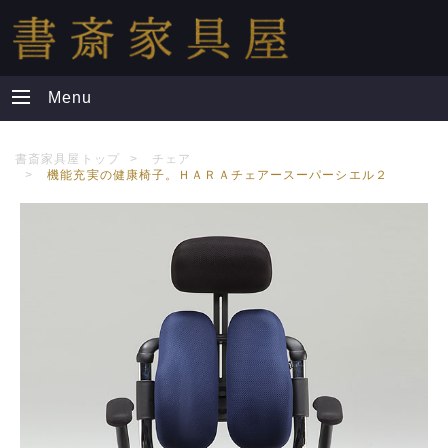
Menu
書斎家具屋トップ
チェア
機能充実の健康椅子。ＨＡＲＡチェアースーパーシエル２